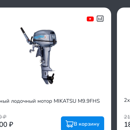
2х
тный лодочный мотор MIKATSU M9.9FHS
00
₽
2
900
₽
1
В корзину