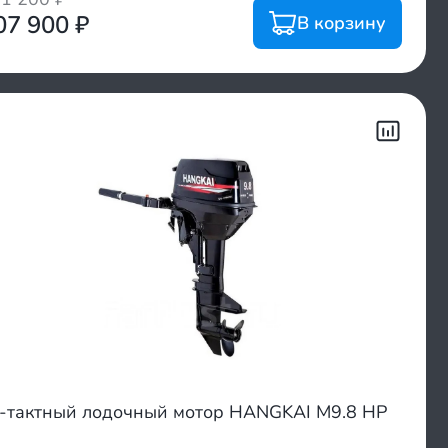
07 900
₽
В корзину
-тактный лодочный мотор HANGKAI M9.8 HP