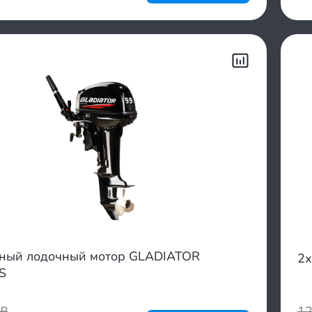
тный лодочный мотор GLADIATOR
2х
S
₽
1