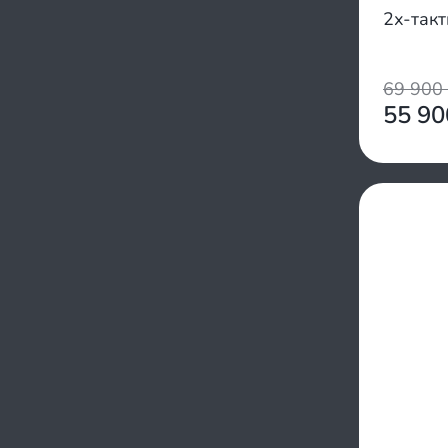
2х-так
69 900
55 9