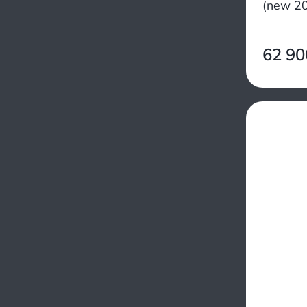
(new 2
62 9