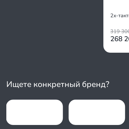
2х-так
319 3
268 
Ищете конкретный бренд?
Item