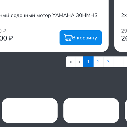
тный лодочный мотор YAMAHA 30HMHS
2х
00
₽
2
200
₽
2
В корзину
«
‹
1
2
3
...