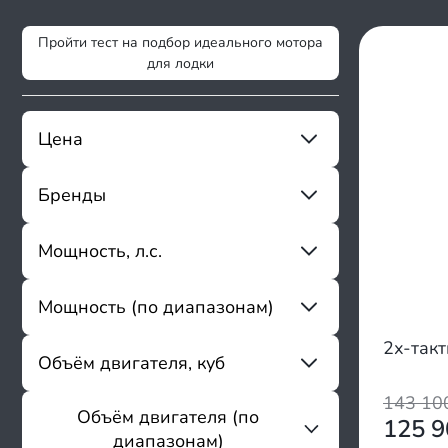
Пройти тест на подбор идеального мотора
для лодки
Цена
Бренды
От
До
Mikatsu
Мощность, л.с.
Sharmax
Magnum Pro
Мощность (по диапазонам)
От
До
Allfa
Apache
2х-так
до 3.9
Объём двигателя, куб
Avantis
4 - 6.9
Baikal
143 1
7 - 9.8
Bossland
Объём двигателя (по
От
До
125 
9.9 - 20
Breeze
диапазонам)