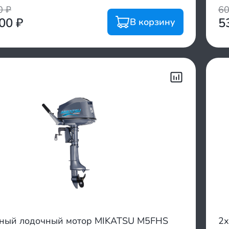
00
₽
6
200
₽
5
В корзину
тный лодочный мотор MIKATSU M5FHS
2х