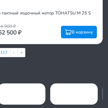
-тактный лодочный мотор TOHATSU M 25 S
94 900
₽
62 500
₽
В корзину
117
›
»