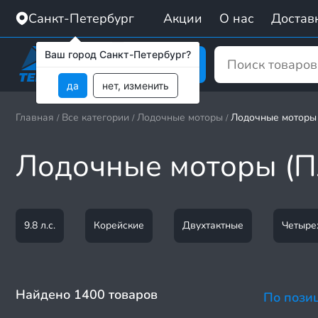
Санкт-Петербург
Акции
О нас
Доставк
Ваш город Санкт-Петербург?
Каталог
да
нет, изменить
Главная
Все категории
Лодочные моторы
Лодочные моторы
/
/
/
Лодочные моторы (П
9.8 л.с.
Корейские
Двухтактные
Четыре
Найдено 1400 товаров
По пози