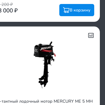
0 200
₽
3 000
₽
В корзину
-тактный лодочный мотор MERCURY ME 5 MH