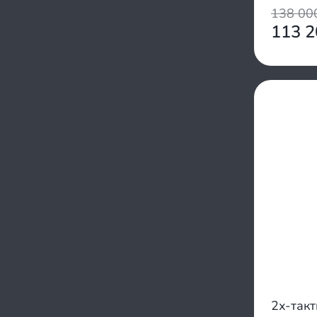
Troll
138 0
Waterman
113 
Yadao
Yamabisi
Yamaha
Yamer
Zongshen
Пуля
Фрегат
2х-так