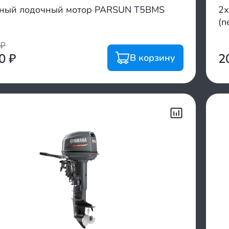
тный лодочный мотор PARSUN T5BMS
2х
(n
₽
00
₽
2
В корзину