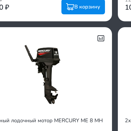
00
₽
1
В корзину
тный лодочный мотор MERCURY ME 8 MH
2х